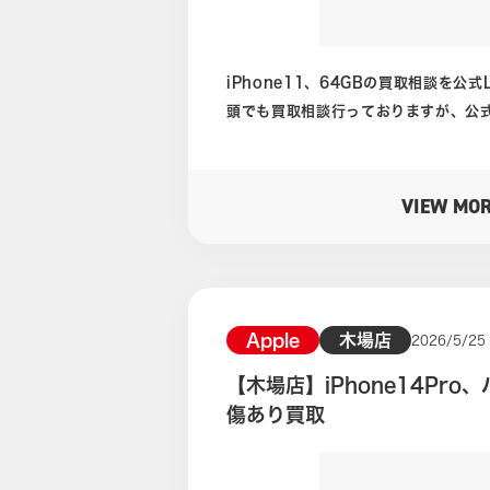
このように高額買取になるケースもあり
ータイ買取ドットコム川口店公式ホー
ク 公式LINEより買取相談も受付中で
iPhone11、64GBの買取相談を公式
頭でも買取相談行っておりますが、公式
です！ 今回の2019年発売の端末なので、かなり古いiPhoneとなり
ます。 ご相談いただいたiPhone11は、ジャンク品となります。
iPhoneの背面に備えられているメ
VIEW MO
です。 カメラアプリを起動すると、撮影画面に黒い水玉が無数に浮か
んでおります。 背面カメラのレンズ側はもちろん綺麗に清掃しており
ますが、それでも発生しております。 水玉はカメラ側の故障でよくあ
る症状です。 iPhone 11では超広角、広角の二種類が背面に備えら
れております。 この超広角では水玉が発生しており、広角カメラでは
Apple
木場店
2026/5/25
発生しています。 故障しているのは広角カメラとなります。 全体的
【木場店】iPhone14Pr
に塗装ハゲも目立ち、画面もかなり擦り
傷あり買取
古品であったとしてもDランク相当の外装状態で
は特に機能的な不具合はなかったので
ました。 なかなか故障品となると、買い取れるか不安ということもあ