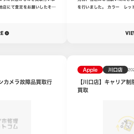
受付
を行いました。 カラー レッド ストレージ 128GB 端末代金は全
ります！
てお支払いされているのでネ
的に呼ばれているものになりま
おります。 iPhone14Plusはタイトルにもある通り、故障品となり
ます。 背面側になにか重いものを置いてしまったようで、円形の範囲
RE
VI
にひび割れがおきております。 広範囲のひび割れで、一部はかけて
それは、店舗でも
る箇所もあり内部が露出しているところ
、あるいはご利用しされている
品においても機能のチェックを行います。 結果
が使用できていないことがわかりました。 この
は背面側にそなられているた
Apple
川口店
20
ようです。 故障品では、故障箇所や使用できなくなった機能に応じて
インカメラ故障品買取行
【川口店】キャリア制限あ
の価値がかなり下がってしまい
買取価格が決まります。 今回は外装故障、機能障害の2点となりまし
買取
た。 査定後、買取価格をお伝えしたところご了承いただけましたので
放すのも非常に大変になってし
買取させていただきました。 故障品やジャンク品と呼ばれるiPhone
でも、当店では買取査定を行っております。 
んでした。 外装状態は
おりますが、本日は台風の影
。 気になる買取査
いかと思います。 天候不良や、お仕事などでお忙しい方は是非当店の
公式LINEまでご相談ください。 LINEでお友達登録をしていた