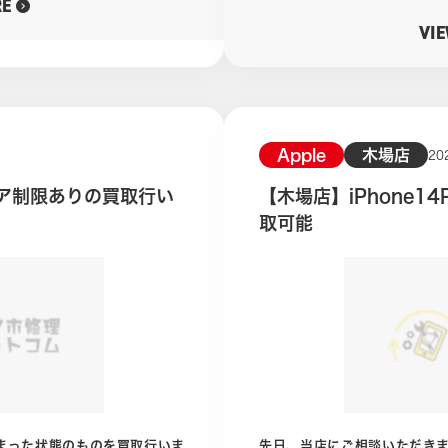
RE
ムページは下のバナーをクリック 公式LINEより買取相談お
 そのほとんどがお
リーズが出ることになります。 必然的にiPhone 17は最新モデ
VI
おります！
れる可能性があるiPhone18
ら片遅れになることになります。 そうなれば現在の買取価格か
に下がることになるので、買
 いまのうちに買取
本日はiPhone17Pro、2
くという方はかなり多いです。
した。 iPhone17 ディープブルー 256GB SIMフリー 新品未開封
買取価格も下落傾向。 でき
上記が買い取りを行ったiPhoneの状
Apple
木場店
20
ちに買取に出すのがよろしいか
らジャンク品や故障品の買取紹介が
リア制限ありの買取行い
【木場店】iPhone1
古、新品未開封品も買取しておりま
取可能
封品では買取査定項目は箱の汚れやつ
目立った問題はありません。 買取価格は16,8000円となりました。
買取相談は随時、当店公式LINEより
り1
になるという方はLINEよりご相談ください
イル通信機能以
りiPhone17はもうまもなく最
な買取価格は
買取価格に変動が起きやすい
LINEよりご相談ください。 ケータイ買取ドットコム木場店公式ホー
ムページは下のバナーをクリック 公式LINEはこちらのバナ
進みください。
しまった状態のものを買取行いま
先日、当店にご相談いただきまし