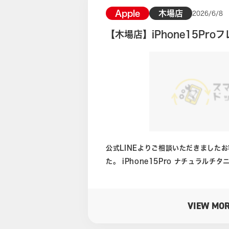
Apple
木場店
2026/6/8
【木場店】iPhone15Pr
公式LINEよりご相談いただきましたお
た。 iPhone15Pro ナチュラルチタニウム 256GB ネットワーク利
用制限なし 中古品Dランク相当 iPhone15Proはフレーム周りの損
傷が非常に目立つ状態でした。 特にiPhoneが有するフェイスIDや、
カメラなど基本的な機能に問題はありません。 ですが、
VIEW MO
電源ボタン付近の打痕、フレーム全体
でした。 状態から考えると、買取店舗によっては中古品としてではな