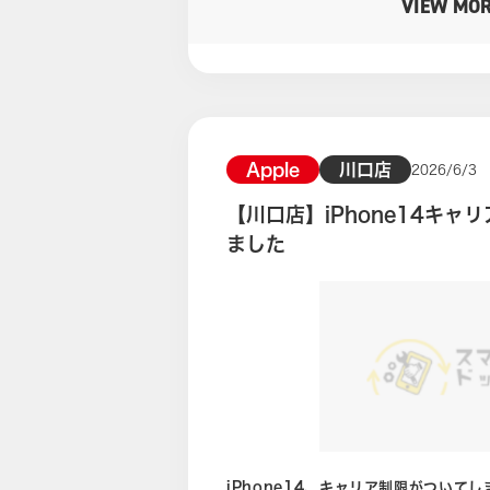
VIEW MO
売されたiPhone17eも買い取り件数増加中です。
そらく今年9月から10月にかけて販売さ
に備えてのものになります。 発売が近づいてきますと、やはり
iPhone17シリーズの買取価格が下がってきます。
にだして出来るだけ資金を獲得してお
特に発売が決定してからは買取依頼爆増で
Apple
川口店
2026/6/3
るだけ予算を確保したい方はいまのう
【川口店】iPhone14キャ
と思います。 さて、こちらのiPhone17eはタイトルにもある通りの
ました
赤ロム品。 諸事情につき、モバイル通信に制限が設けられてしまった
端末となります。 ネットワーク利用制限、キャリア制限との表記され
るものと同じです。 iPhone買取にはさまざまな項目がありますが、
減額が最も大きいのがこの赤ロムです。 外装状態に関してはやは
年経過していないため非常に綺麗な状態でした。 モバ
外に問題、損傷があるということもない状態。 最終的
60,000円となりました。 赤ロムはそもそも買取ができない、オーク
ションサイトでは出品不可。 処分が非常に難しいものになりますの
で、ぜひ当店までご相談ください。 ケータイ買取ドットコム川口店公
iPhone14、キャリア制限がついて