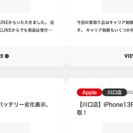
ますのでぜひ買取相談を！ ケ
すと端末に関しての設問がメッセージ
ムページは下のバナーをクリッ
えいただきますと、当店より
す！
できます。 大変、便利なサービスなのでぜひご利用ください。 ケー
LINEからいただきました。 店
今回の買取り品はキャリア制限付
タイ買取ドットコム木場店公
LINEからでも相談は受付中
す。 キャリア制限もいくつか呼び方があります。 ネットワーク利用
公式LINEはこちらのバナーに
制限、赤ロムというものも、
を持ちます。 なにかの事情で端末の継続されていたお支払いが滞って
インカメラに異常が出ているため
しまいモバイル通信が受信で
RE
VI
思います。 キャリア制限付きの状態では多くの買取店舗では買取がで
きません。 オークションサイトでも出品禁止になるため出品すらでき
ません。 手放すのにもかなり困ってしまう、それがキャリア制限つき
スマートフォンです。 当店ではキャリア制限がついていても買取査定
は行っております。 今回のiPhone15ProMax、30分ほどの査定を
Apple
川口店
20
行いました。 キャリア制限がついている、という点を除いた場合中古
o、バッテリー劣化表示、
【川口店】iPhone1
傷で多くなっております。 中
ではCランク相当でした。 少々、画面の擦り傷が多かったり、カメラ
取！
した。 カメラ以外に
レンズ付近の塗装も少し剥げている箇所
、30分ほどの査定で買取となり
見受けられませんでした。 ストレージも512GBと割と大きめの容
量。 以上のことから、買取り価格は50000円となりました。 他店で