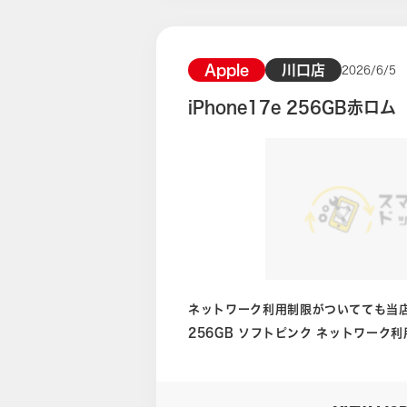
くジャンク品なる可能性も十分あります。 おそらく何度か落下
しまったりなどで発生している傷かと思われます。 
傷はもちろんのこと、フレームの傷周
Apple
川口店
2026/6/5
もちろん買取の時には状態は綺麗なほど価
iPhone17e 256GB赤
iPhoneによっては背面がアルミで
割れてしまうと、中古品ではなく確実
す。 良い状態を保つためにも丈夫なケースやガラスフィルムの貼り付
けもご検討ください。 今回は中古品Dランクとジャンク品のちょうど
間といっても差し支えないダメージでした。 査定結果
40,000円となりました。 他店よりも当店の提示額が高いということ
でそのまま買い取りを行わせていただきました。 店頭
おりますが、簡易的なお見積り査定額が
ておこなっております。 ぜひご利用ください。 ケータイ買取ドット
ネットワーク利用制限がついてても当店なら買取可能
コム木場店公式ホームページは下のバ
256GB ソフトピンク ネットワーク利用制限あり こちらの
iPhone17eの買い取りを行いました。 現在のiPhoneでは最も
いモデルになるのでまさに最新型です。 実は最近、このiPhone1
リーズの買取依頼、またはご相談が増えております