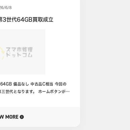
26/6/8
E第3世代64GB買取成立
となります。 ホームボタンがつ
てコストパフォーマン
最新作でもあります。 ただしSE
は経過しているiPhoneでもあります。
EW MORE
いモデルはiPhone16eや
った環境からもSE3