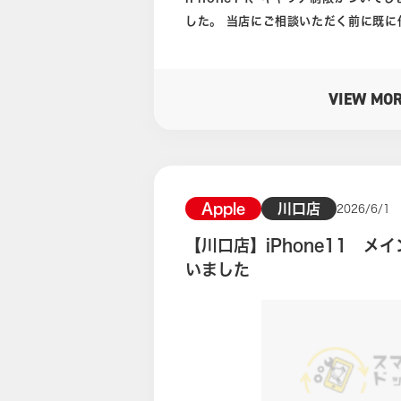
式ホームページは下のバナーをクリック 公式LINEより買取相談
した。 当店にご相談いただく前に既に他店にて査定をお願いしたそう
中！ 簡単なお見積りもお出ししてお
です。 そこでの金額はゼロ円、つまり買取ができませんでした。 キ
ャリア制限はいわゆる赤ロム、と一般
す。 キャリア制限イコール赤ロムと考えてもらうとわかりやすいかと
VIEW MO
思います。 さて、さきほどの買取価格ゼロ円のお話です。 赤ロムは多
くの買取店舗では買取ができない端末になります。 
そうですし、皆様がよく知っていたり
オークションサイト。 ここではそもそも出品をしてはいけない項目の
アイテムになります。 買取できない主な理由としては、やっぱり残債
Apple
川口店
2026/6/1
があるためモバイル通信ができない。 そのため基本的にはWi-Fi接続
【川口店】iPhone11 メ
で使うことになるため携帯電話として
いました
ます。 結果としてジャンク品と同列の扱いにはなります。 赤ロムと
いうのは一度、そうなってしまうと手
まいます。 こちらは30分ほどのお時間頂戴して査定を行いました。
赤ロム以外で特に問題がある箇所は見られませ
ぎりぎり中古Bランク程度、ストレージは256GB
定結果は30,000円となりました。 他店では実質ゼロ円でも当店なら