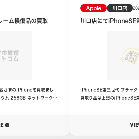
Apple
川口店
20
oフレーム損傷品の買取
川口店にてiPhoneS
客さまのiPhoneを買取まし
iPhoneSE第三世代 ブラック 64GB 備品なし 中古品C相当 今回の
買取り品は上記のiPhoneSE第三世代
いているモデルとしては最新のiPhone。 そし
スが高いSEシリーズの現在における
外装、例えば
最新モデルといえど、既に4年
RE
VI
の塗装ハゲが非常に目立つもの
現在のコストパフォーマンスが高
iPhone17eに置き換わってもおります。 こうい