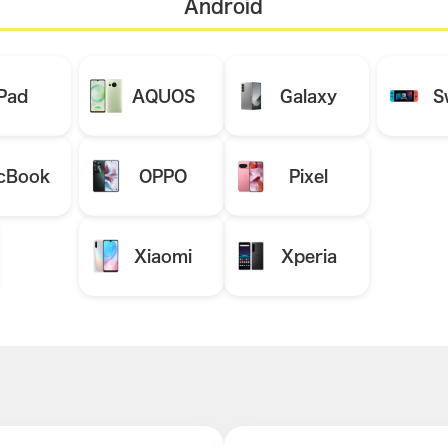
Android
iPad
AQUOS
Galaxy
S
cBook
OPPO
Pixel
Xiaomi
Xperia