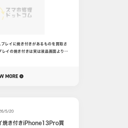
当店では高額の買取となりました。 当
の買取価格もお伝えしております。 公
いただきますと、簡単な設問がございま
INEから相談お待ちしております！
ディスプレイに焼き付きがあるものを買取さ
容をバッ
面は、画面そのも
ディスプレイに焼き付きが起こりやすい
EW MORE
そのものに
。 しかし、今回のように
り厄介です。 操作もしづらい
がいま開かれているのかもわかりませ
26/5/20
き付きiPhone13Pro買
通