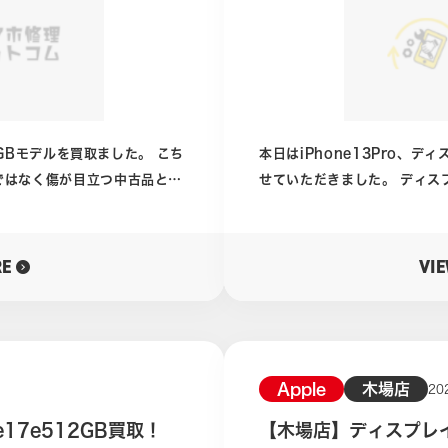
はゼロ円同然の状態でしたが、
店では公式LINEからおおよそ
式LINEからお友達登録して
すのでご回答ください。 その回答結果から買取のお見積りお出しいた
します！ ケータイ買取ドットコム川口店公式ホームページは下のバナ
ーをクリック 公式L
GBモデルを買取ました。 こち
本日はiPhone13Pro、
ではなく傷が目立つ中古品とい
せていただきました。 ディスプレイの焼き付きは実は液晶画面よりも
有機EL画面に多くあるそうです。 液晶画面は表示された内
クライトで浮かび上がらせるシステム。 有機EL画
のが発光するシステムのため
RE
VI
塗装ハゲは
そうです。 焼き付きは程度はありますが、基本的には前の画面が残像
かなり防ぐことができます。
のようにディスプレイに残ります。 軽いものですと、操作
ありますが手放す時もくるかもし
見づらくはあっても大きく支障はありません
強くはっきりと残ってしまう場合はかな
ですし、そもそもどこの画面
Apple
木場店
20
量は100パー
ん。 今回、ご相談いただいたiPhoneは元々軽い焼き付きのところを
17e512GB買取！
【木場店】ディスプレイ焼
共に数字が減衰していきます。
さらに使用していたそうです。 それが徐々に症状が進んでしまい、