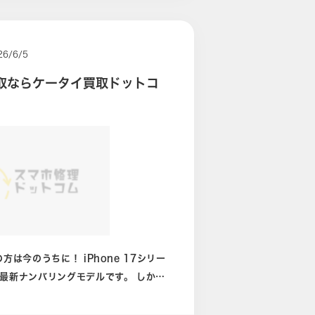
がってきております。 多くの方が
います。 今回のケースでは
はバッテリーの最大容量が79パーセン
26/6/5
ト以下になると
7買取ならケータイ買取ドットコ
を促すメッセージがでてきます。 この
ていると減額対象となるため、買取に出
iPhoneでは設
お調べいただきますと記載がありますの
だきました
認されませんでした。 ですが、フ
それなりに目立つ状態です。 動作こ
してはかなり多い部類かと思われます。
に！ iPhone 17シリー
っておらず最終的には中古品Cランク相
最新ナンバリングモデルです。 しかし
e 18シ