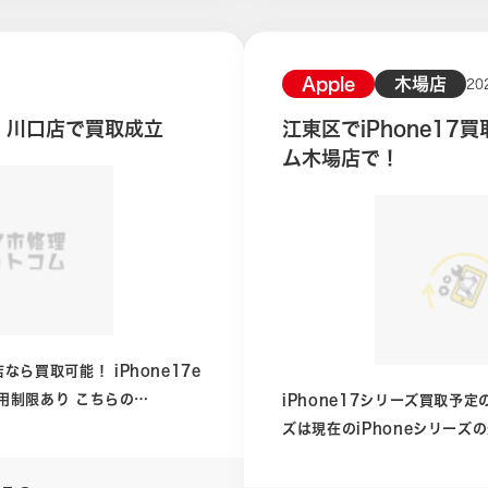
させて
やSE2などは買取価格が少しずつ下
買取では機能的損
売り時はいつなのかとお考えになるかと思
りも査定額に大きく響きます。
問題ありませんでしたが、中に
Apple
木場店
20
格がつきやすいです。 特に
ト以下になっていることがあります。 79パーセン
ロム 川口店で買取成立
江東区でiPhone1
はなくガラスのものもあります。
iPhone本体内部には電池交換
ム木場店で！
にジャンク品での査定となりま
ようなメッセージが表示され
す予定がある方はぜひご参考ください。 現在、主流の
定画面からバッテリー項目を
としては
で一度調べてみましょう。 買取ではiPhoneの基本的機能のチェック
を行ってまいります。 その過程で故障していたり、機能不全が見受け
でも査定をして
られた場合減額の対象となります。 買取査定に出していた
知りたい場合は公式LINEに
iPhoneSE第三世代には故障は確
レーム周りの傷や画面の擦り傷が
！ iPhone17e
ナーをクリック
そ問題ありませんが、傷に関
iPhone17シリーズ買取予定の方は今のうち
ネットワーク利用制限はかか
新し
ズは現在のiPhoneシリーズの
当となりました。 ジャンク品や赤ロム以外の買取も行っておりますの
7シ
気づけば既に2026年６月。 iPhone17は、2025年9月発売なので
でお気軽にご相談ください。 ケータイ買取ドットコム川口店公式ホー
。 少々、遅れて発
あと3ヶ月後には1年経過します。 現実的に考えると、iPhon