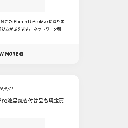
内にでてきます。 こちらにお答
おおよその買取価格をお伝えすることが
きのiPhone15ProMaxになりま
式ホームページは下のバナーをクリック
なります。
このキャリア制限と基本的には同じ意味
きない状態とお考えいただければ良いと
EW MORE
26/5/25
3Pro液晶焼き付け品も現金買
があります。 機能的な損傷は