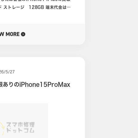
ットワーク利用制限はないものとなって
EW MORE
い
もあります。 査定時には故障
として、無線充電機能
無線充電機能のパーツ
め、背面の故障ともに破損してしまった
26/5/27
りのiPhone15ProMax
店頭でもご相談受付して
響もあり雨足もだいぶ強くご来店は難し
だきま