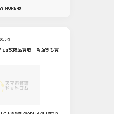
待ちして
ルか
EW MORE
ら大幅
取予定の方は今のうちがおすすめです。
56GBモデルの買い取りを木場店で行いま
態になります。 当店では日頃か
26/6/3
多くなっております。 すが、中
4Plus故障品買取 背面割も買
すのでご相談ください。 新品未開
ぶれとなります。 こちらは特に
承っております。 買取価格が気
。 さきほどお話しした通
新モデルではなくなります。 そのため
モデルですので、買取日当日に必ず公式
ーよりお
たお客様のiPhone14Plusの買取