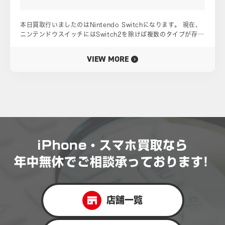
Nintendo Switch2。 大きな故障を起こしてしまったら、買取
にだして資金に変えて新しいSwitch2を手に入れるというのも立
本日買取行いましたのはNintendo Switchになります。 現在、
派な手段です。 今回は動作が満足に行えないNintendo
ニンテンドウスイッチにはSwitch2を除けば複数のタイプが存在
Switch2でしたが、外装状態は良好であり画面にひび割れ、傷な
しております。 旧型モデル、携帯特化Nintendo SwitchLite、
ども見当たらなかったので買取価格は16,000円となりました。
有機EL画面を備えたモデルがございます。 今回のこちらは最も
故障したNintendo Switch2買取先お探しの時は当店までご相談
VIEW MORE
初期に発売された旧型モデルとなります。 買取したのは本体の
ください！ ケータイ買取ドットコムイオンタウン吉川美南店公
みであり、付属品、ジョイコンなどはございません！ 買取時の
式ホームページはこちら！ 公式LINEより買取相談受付中！
状態はジャンク品でした。 一番わかりやすいのはこちらの写真
になります！ バッテリーが大きく膨張しており、本体の背面を
浮かせてしまっています。 バッテリーは、一番外の黒い背面パ
ネル、内側にある銀色のパネル。 この２枚のパネルがネジでし
っかりと固定されております。 その２枚を大きく変形させてし
まっているのでかなりの膨張具合です。 実際、スイッチドック
に繋ごうとすると少し引っ掛かりがでてしまい強めに押し込まな
iPhone・スマホ買取なら
いと収納できません。 今回、当店にて買取依頼をくださったお
客様はなんとスイッチ2の購入に成功されたそうです！ 羨まし
年中無休で
ご相談承っております!
い・・・・！！ そういった事情からも修理ではなくジャンク品
をお金に買えることにしたそうです。 既にSwitch2が販売され
たこともあり、既にSwitchは市場価格が落ち込み気味です。 こ
れからSwitch2の普及が広まれば買取価格はさらに下がります。
店舗一覧
できるだけ早めに買取に出して少しでも高い金額を手に入れまし
ょう！ ケータイ買取ドットコム川口店公式ホームページは下の
バナーをクリック 公式LINEのバナーはこちらです！ 買取相談依