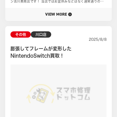
ン吉川美南店です！ 当店ではお盆休みなどはなく通常通りの営
業、安心してご来店ください！ ですが買取には少々の査定時間
がございます。 およそ30分程度のお時間がかかることが多いの
VIEW MORE
でご承知おきください！ さて、当店は店名にケータイ買取、と
お名前が入っております。 ですが今回のようにゲーム機の買い
取りも行なっております。 ということで今回の買取実績ブログ
はゲーム買い取り紹介になります。 ご相談いただきましたのは
その他
川口店
任天堂の最新ゲーム機、Nintendo Switch2の買取についてで
2025/8/8
す。 お客様のNintendo Switch2は、正常な状態ではなく故障
しておりました。 画面が割れている、フレームに破損があると
膨張してフレームが変形した
いった物理的損傷ではなくシステム障害が起きているものです。
NintendoSwitch買取！
電源をつけようとすると任天堂のロゴが出現、その後、いきなり
画面が表示されなくなりまたロゴが表示されるのを繰り返してお
ります。 いわゆるロゴループと呼ばれる状態になってしまい正
常にゲームを遊ぶことができない故障が起きておりました。 例
えば先ほど挙げたように画面が割れているなら画面の交換などで
対応すれば使用できますがシステムトラブルとなるとちょっと事
情がかわってきます。 修理するにも時間がかかりますし、特に
システムエラーが基板の故障などに起因する場合はもう少し複雑
に。 修理ができたとしてもなにか大きなダメージを受けている
ことに変わりはありません。 修理後も安定してそのまま使える
のかはやや不安なところもあります。 ここ最近はNintendo
Switch2の流通は安定しており比較的、前よりも入手するのが易
しい時代になりました。 今後も長く使用ことが多いと思われる